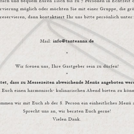
nfach und bequem Euren Tisch bis zu 7 Personen in Echtzeit o
ervierung möglich oder möchten Sie mit einer Gruppe, die größ
reservieren, dann kontaktiert Ihr uns bitte persönlich unter:
Mail:
info@tanteanna.de
*
Wir freuen uns, Ihre Gastgeber sein zu dürfen!
*
htet, dass zu Messezeiten abweichende Menüs angeboten wer
Euch einen harmonisch- kulinarischen Abend bieten zu kön
immen wir mit Euch ab der 8. Person ein einheitliches Menü 
Sprecht uns an, wir beraten Euch gerne!
Vielen Dank.