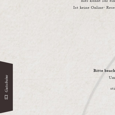
hier könnt Ihr ei
Ist keine Online- Res
Bitte beac
Um 
st