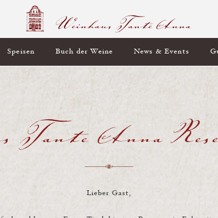
Speisen
Buch der Weine
News & Events
G
s Tante Anna Rese
Lieber Gast,